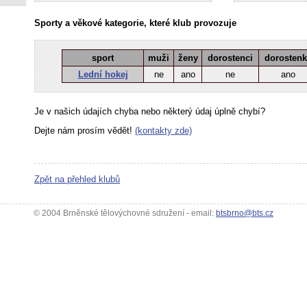
Sporty a věkové kategorie, které klub provozuje
sport
muži
ženy
dorostenci
dorosten
Lední hokej
ne
ano
ne
ano
Je v našich údajích chyba nebo některý údaj úplně chybí?
Dejte nám prosím vědět!
(kontakty zde)
Zpět na přehled klubů
© 2004 Brněnské tělovýchovné sdružení - email:
btsbrno@bts.cz