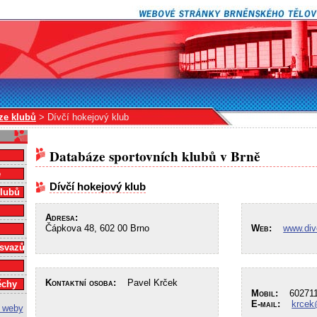
ze klubů
> Dívčí hokejový klub
Databáze sportovních klubů v Brně
e
Dívčí hokejový klub
klubů
Adresa:
Čápkova 48, 602 00 Brno
Web:
www.div
 svazů
Kontaktní osoba:
Pavel Krček
ěchy
Mobil:
602711
E-mail:
krcek