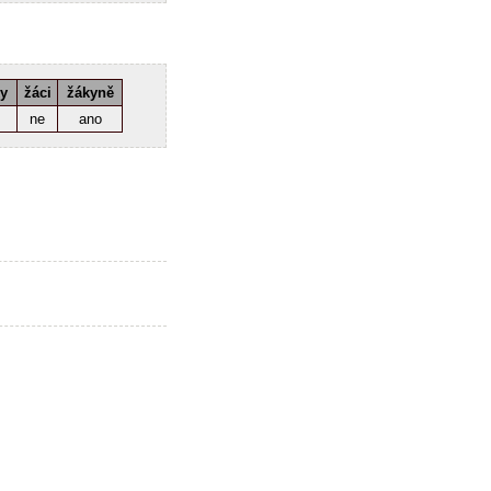
ky
žáci
žákyně
ne
ano