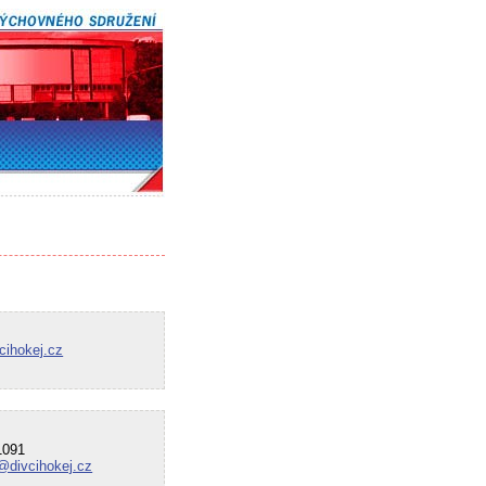
cihokej.cz
091
@divcihokej.cz