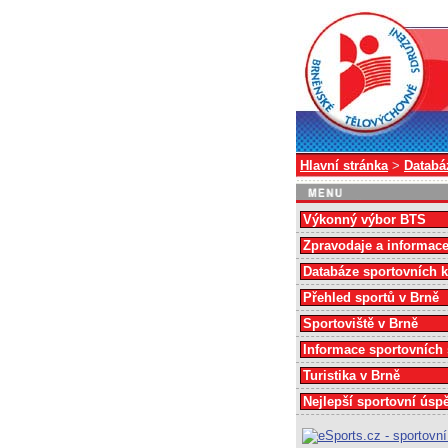
Hlavní stránka
>
Databá
Výkonný výbor BTS
Zpravodaje a informac
Databáze sportovních 
Přehled sportů v Brně
Sportoviště v Brně
Informace sportovních
Turistika v Brně
Nejlepší sportovní úsp