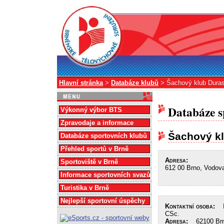
Hlavní stránka
>
Databáze klubů
> Šachový klub Duras
Databáze s
Výkonný výbor BTS
Zpravodaje a informace
Šachový kl
Databáze sportovních klubů
Přehled sportů v Brně
Adresa:
Sportoviště v Brně
612 00 Brno, Vodov
Informace sportovních svazů
Turistika v Brně
Nejlepší sportovní úspěchy
Kontaktní osoba:
In
CSc.
Adresa:
62100 Brno