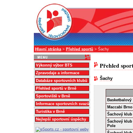
Hlavní stránka
>
Přehled sportů
> Šachy
Přehled spor
Výkonný výbor BTS
Zpravodaje a informace
Šachy
Databáze sportovních klubů
Přehled sportů v Brně
Sportoviště v Brně
Basketbalový 
Informace sportovních svazů
Maccabi Brno
Turistika v Brně
Šachový klub
Nejlepší sportovní úspěchy
Šachový klub
Pole
Šachový klub 