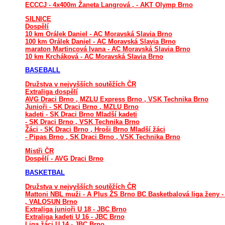
ECCCJ - 4x400m Žaneta Langrová , - AKT Olymp Brno
SILNICE
Dospělí
10 km Orálek Daniel - AC Moravská Slavia Brno
100 km Orálek Daniel - AC Moravská Slavia Brno
maraton Martincová Ivana - AC Moravská Slavia Brno
10 km Krcháková - AC Moravská Slavia Brno
BASEBALL
Družstva v nejvyšších soutěžích ČR
Extraliga dospělí
AVG Draci Brno , MZLU Express Brno , VSK Technika Brno
Junioři - SK Draci Brno , MZLU Brno
kadeti - SK Draci Brno Mladší kadeti
- SK Draci Brno , VSK Technika Brno
Žáci - SK Draci Brno , Hroši Brno Mladší žáci
- Pipas Brno , SK Draci Brno , VSK Technika Brno
Mistři ČR
Dospělí - AVG Draci Brno
BASKETBAL
Družstva v nejvyšších soutěžích ČR
Mattoni NBL muži - A Plus ŽS Brno BC Basketbalová liga ženy 
, VALOSUN Brno
Extraliga junioři U 18 - JBC Brno
Extraliga kadeti U 16 - JBC Brno
Liga žáci U 14 - JBC Brno