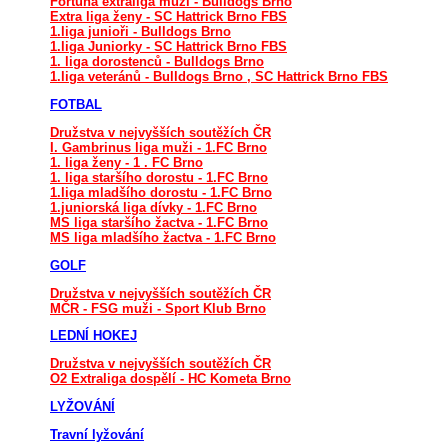
Fortuna extraliga muži - Bulldogs Brno
Extra liga ženy - SC Hattrick Brno FBS
1.liga junioři - Bulldogs Brno
1.liga Juniorky - SC Hattrick Brno FBS
1. liga dorostenců - Bulldogs Brno
1.liga veteránů - Bulldogs Brno , SC Hattrick Brno FBS
FOTBAL
Družstva v nejvyšších soutěžích ČR
I. Gambrinus liga muži - 1.FC Brno
1. liga ženy - 1 . FC Brno
1. liga staršího dorostu - 1.FC Brno
1.liga mladšího dorostu - 1.FC Brno
1.juniorská liga dívky - 1.FC Brno
MS liga staršího žactva - 1.FC Brno
MS liga mladšího žactva - 1.FC Brno
GOLF
Družstva v nejvyšších soutěžích ČR
MČR - FSG muži - Sport Klub Brno
LEDNÍ HOKEJ
Družstva v nejvyšších soutěžích ČR
O2 Extraliga dospělí - HC Kometa Brno
LYŽOVÁNÍ
Travní lyžování