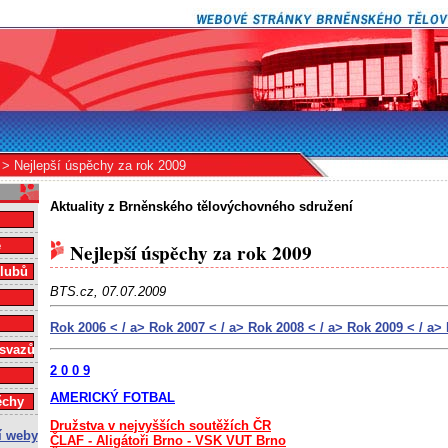
> Nejlepší úspěchy za rok 2009
Aktuality z Brněnského tělovýchovného sdružení
e
Nejlepší úspěchy za rok 2009
klubů
BTS.cz, 07.07.2009
Rok 2006 < / a>
Rok 2007 < / a>
Rok 2008 < / a>
Rok 2009 < / a>
 svazů
2 0 0 9
AMERICKÝ FOTBAL
ěchy
Družstva v nejvyšších soutěžích ČR
ČLAF - Aligátoři Brno - VSK VUT Brno