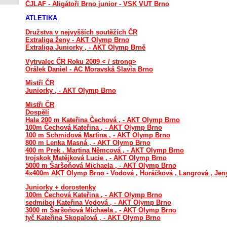
ČJLAF - Aligátoři Brno junior - VSK VUT Brno
ATLETIKA
Družstva v nejvyšších soutěžích ČR
Extraliga ženy - AKT Olymp Brno
Extraliga Juniorky , - AKT Olymp Brně
Vytrvalec ČR Roku 2009 < / strong>
Orálek Daniel - AC Moravská Slavia Brno
Mistři ČR
Juniorky , - AKT Olymp Brno
Mistři ČR
Dospělí
Hala 200 m Kateřina Čechová , - AKT Olymp Brno
100m Čechová Kateřina , - AKT Olymp Brno
100 m Schmidová Martina , - AKT Olymp Brno
800 m Lenka Masná , - AKT Olymp Brno
400 m Prek . Martina Němcová , - AKT Olymp Brno
trojskok Matějková Lucie , - AKT Olymp Brno
5000 m Šaršoňová Michaela , - AKT Olymp Brno
4x400m AKT Olymp Brno - Vodová , Horáčková , Langrová , Jen
Juniorky + dorostenky
100m Čechová Kateřina , - AKT Olymp Brno
sedmiboj Kateřina Vodová , - AKT Olymp Brno
3000 m Šaršoňová Michaela , - AKT Olymp Brno
tyč Kateřina Skopalová , - AKT Olymp Brno