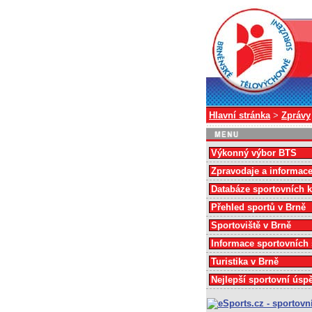
Hlavní stránka
>
Zprávy
Výkonný výbor BTS
Zpravodaje a informac
Databáze sportovních 
Přehled sportů v Brně
Sportoviště v Brně
Informace sportovních
Turistika v Brně
Nejlepší sportovní úsp