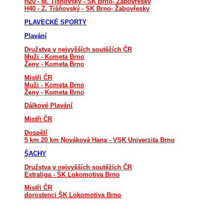
H20 - M. Tišňovský - SK Brno- Žabovřesky
H40 - Z. Tišňovský - SK Brno- Žabovřesky
PLAVECKÉ SPORTY
Plavání
Družstva v nejvyšších soutěžích ČR
Muži - Kometa Brno
Ženy - Kometa Brno
Mistři ČR
Muži - Kometa Brno
Ženy - Kometa Brno
Dálkové Plavání
Mistři ČR
Dospělí
5 km 20 km Nováková Hana - VSK Univerzita Brno
ŠACHY
Družstva v nejvyšších soutěžích ČR
Extraliga - ŠK Lokomotiva Brno
Mistři ČR
dorostenci ŠK Lokomotiva Brno