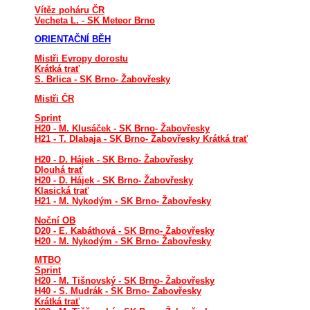
Vítěz poháru ČR
Vecheta L. - SK Meteor Brno
ORIENTAČNÍ BĚH
Mistři Evropy dorostu
Krátká trať
S. Brlica - SK Brno- Žabovřesky
Mistři ČR
Sprint
H20 - M. Klusáček - SK Brno- Žabovřesky
H21 - T. Dlabaja - SK Brno- Žabovřesky Krátká trať
H20 - D. Hájek - SK Brno- Žabovřesky
Dlouhá trať
H20 - D. Hájek - SK Brno- Žabovřesky
Klasická trať
H21 - M. Nykodým - SK Brno- Žabovřesky
Noční OB
D20 - E. Kabáthová - SK Brno- Žabovřesky
H20 - M. Nykodým - SK Brno- Žabovřesky
MTBO
Sprint
H20 - M. Tišnovský - SK Brno- Žabovřesky
H40 - S. Mudrák - SK Brno- Žabovřesky
Krátká trať