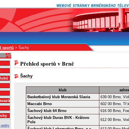
d sportů
> Šachy
Přehled sportů v Brně
e
Šachy
klubů
klub
adre
Basketbalový klub Moravská Slavia
639 00 Brno, Ví
 svazů
Maccabi Brno
602 00 Brno, Tř.
Šachový klub 64 Brno
616 00 Brno, Foe
ěchy
Šachový klub Duras BVK - Královo
612 00 Brno, Vo
Pole
Šachový klub Lokomotiva Brno, o.s.
613 00 Brno,Mer