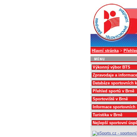
Hlavní stránka
>
Přehle
Výkonný výbor BTS
Zpravodaje a informac
Databáze sportovních 
Přehled sportů v Brně
Sportoviště v Brně
Informace sportovních
Turistika v Brně
Nejlepší sportovní úsp