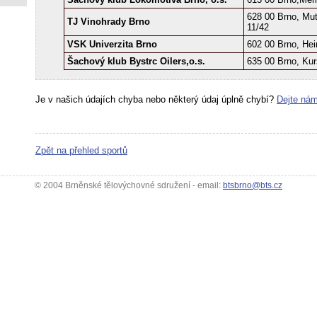
628 00 Brno, Mu
TJ Vinohrady Brno
11/42
VSK Univerzita Brno
602 00 Brno, Hei
Šachový klub Bystrc Oilers,o.s.
635 00 Brno, Ku
Je v našich údajích chyba nebo některý údaj úplně chybí?
Dejte nám
Zpět na přehled sportů
© 2004 Brněnské tělovýchovné sdružení - email:
btsbrno@bts.cz