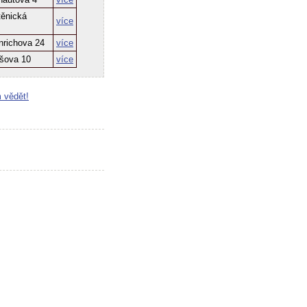
těnická
více
nrichova 24
více
ršova 10
více
 vědět!