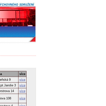
sa
více
deňská 9
více
kpt.Jaroše 3
více
rstrova 14
více
dova 108
více
hautova 4
více