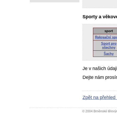
Sporty a věkové
sport
Rekreační sp
Sport pro
všechny
Šachy
Je v našich údaj
Dejte nám prosí
Zpět na přehled
© 2004 Brněnské tělovýc