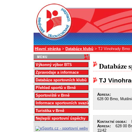
Hlavní stránka
>
Databáze klubů
> TJ Vinohrady Brno
Databáze s
Výkonný výbor BTS
Zpravodaje a informace
TJ Vinohra
Databáze sportovních klubů
Přehled sportů v Brně
Adresa:
Sportoviště v Brně
628 00 Brno, Mutěni
Informace sportovních svazů
Turistika v Brně
Nejlepší sportovní úspěchy
Kontaktní osoba:
Li
Adresa:
628 00 Brn
11/42