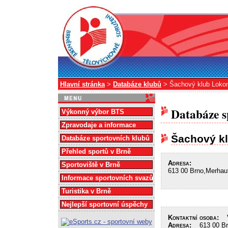
Hlavní stránka
>
Databáze klubů
> Šachový klub Lokom
Databáze s
Výkonný výbor BTS
Zpravodaje a informace
Šachový kl
Databáze sportovních klubů
Přehled sportů v Brně
Adresa:
Sportoviště v Brně
613 00 Brno,Merhau
Informace sportovních svazů
Turistika v Brně
Nejlepší sportovní úspěchy
Kontaktní osoba:
Va
Adresa:
613 00 Brn