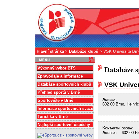
Hlavní stránka
>
Databáze klubů
> VSK Univerzita Brn
Databáze s
Výkonný výbor BTS
Zpravodaje a informace
VSK Univer
Databáze sportovních klubů
Přehled sportů v Brně
Adresa:
Sportoviště v Brně
602 00 Brno, Heinri
Informace sportovních svazů
Turistika v Brně
Nejlepší sportovní úspěchy
Kontaktní osoba:
Sl
Adresa:
602 00 Brn