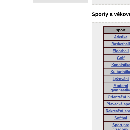
Sporty a věkové
sport
Atletika
Basketball
Floorball
Golf
Kanoistik
Kulturistik
Lyžování
Moderní
gymnastik
Orientační 
Plavecké spo
Rekreační sp
Softbal
Sport pro
všechny