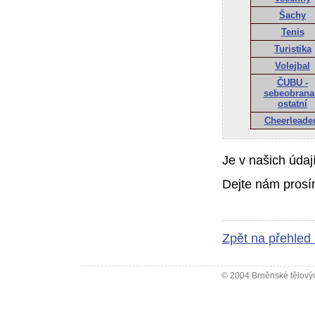
Šachy
Tenis
Turistika
Volejbal
ČUBU -
sebeobrana
ostatní
Cheerleade
Je v našich údaj
Dejte nám prosí
Zpět na přehled
© 2004 Brněnské tělovýc