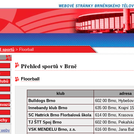
d sportů
> Floorball
Přehled sportů v Brně
e
Floorball
klubů
klub
adresa
Bulldogs Brno
602 00 Brno, Hybešov
 svazů
Innebandy klub Brno
635 00 Brno, Krajní 15
SC Hattrick Brno Florbalová škola
614 00 Brno, Krasova
ěchy
TJ ŠTT Spoj Brno
602 00 Brno, Pekařsk
VSK MENDELU Brno, z.s.
616 00 Brno, Jana Ba