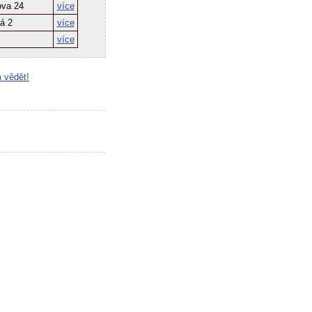
ova 24
více
á 2
více
více
 vědět!