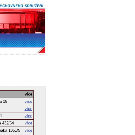
více
a 19
více
více
 1
více
á 432/64
více
báka 1861/5
více