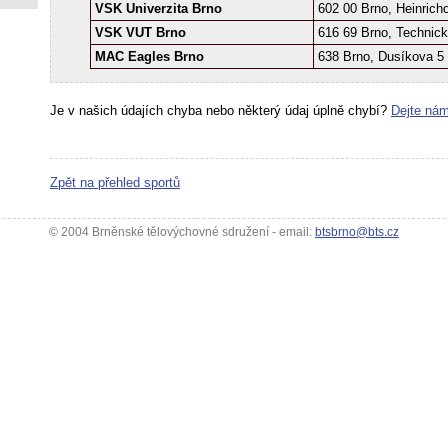
VSK Univerzita Brno
602 00 Brno, Heinrich
VSK VUT Brno
616 69 Brno, Technick
MAC Eagles Brno
638 Brno, Dusíkova 5
Je v našich údajích chyba nebo některý údaj úplně chybí?
Dejte nám
Zpět na přehled sportů
© 2004 Brněnské tělovýchovné sdružení - email:
btsbrno@bts.cz