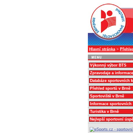
Hlavní stránka
>
Přehle
Výkonný výbor BTS
Zpravodaje a informac
Databáze sportovních 
Přehled sportů v Brně
Sportoviště v Brně
Informace sportovních
Turistika v Brně
Nejlepší sportovní úsp