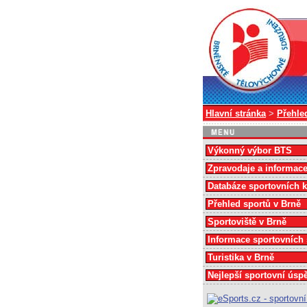
Hlavní stránka
>
Přehle
Výkonný výbor BTS
Zpravodaje a informac
Databáze sportovních 
Přehled sportů v Brně
Sportoviště v Brně
Informace sportovních
Turistika v Brně
Nejlepší sportovní úsp