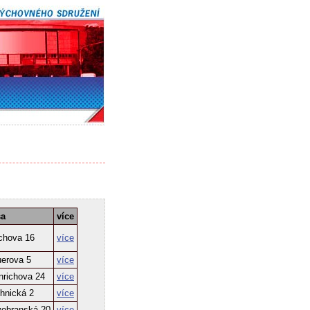
sa
více
rchova 16
více
uerova 5
více
nrichova 24
více
hnická 2
více
vobranská 20
více