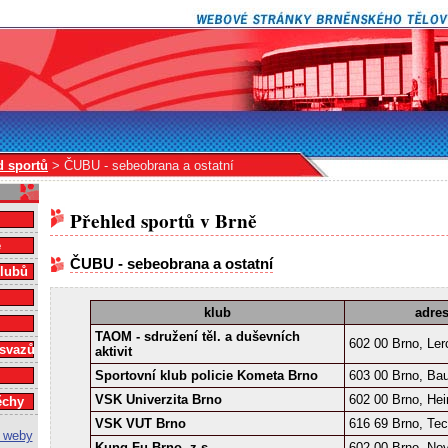
d sportů
> ČUBU - sebeobrana a ostatní
Přehled sportů v Brně
e
ČUBU - sebeobrana a ostatní
klubů
klub
adre
TAOM - sdružení těl. a duševních
602 00 Brno, Le
 svazů
aktivit
Sportovní klub policie Kometa Brno
603 00 Brno, Ba
VSK Univerzita Brno
602 00 Brno, Hei
ěchy
VSK VUT Brno
616 69 Brno, Tec
Kung Fu Brno, z.s.
602 00 Brno, No