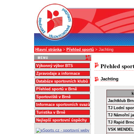
Hlavní stránka
>
Přehled sportů
> Jachting
Přehled spor
Výkonný výbor BTS
Zpravodaje a informace
Jachting
Databáze sportovních klubů
Přehled sportů v Brně
k
Sportoviště v Brně
Jachtklub Brno
Informace sportovních svazů
TJ Lodní spor
Turistika v Brně
TJ Námořní ja
Nejlepší sportovní úspěchy
TJ Rapid Brn
VSK MENDELU 