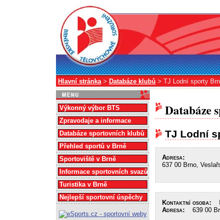
Hlavní stránka
>
Databáze klubů
> TJ Lodní sporty Br
Databáze s
Výkonný výbor BTS
Zpravodaje a informace
TJ Lodní s
Databáze sportovních klubů
Přehled sportů v Brně
Adresa:
Sportoviště v Brně
637 00 Brno, Veslař
Informace sportovních svazů
Turistika v Brně
Nejlepší sportovní úspěchy
Kontaktní osoba:
In
Adresa:
639 00 Brn