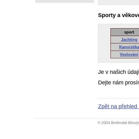
Sporty a věkové
sport
Jachting
Kanoistik
Veslování
Je v našich údaj
Dejte nám prosí
Zpět na přehled
© 2004 Brněnské tělovýc