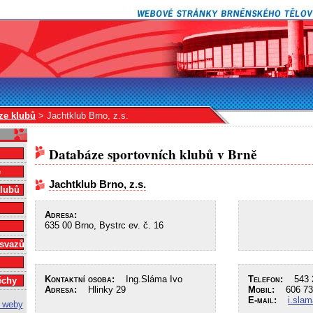
ze klubů
> Jachtklub Brno, z.s.
Databáze sportovních klubů v Brně
e
Jachtklub Brno, z.s.
klubů
Adresa:
635 00 Brno, Bystrc ev. č. 16
 svazů
Kontaktní osoba:
Ing.Sláma Ivo
Telefon:
543 2
ěchy
Adresa:
Hlinky 29
Mobil:
606 73
E-mail:
i.sla