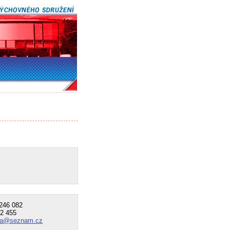
46 082
2 455
ma@seznam.cz