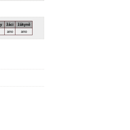
ky
žáci
žákyně
ano
ano