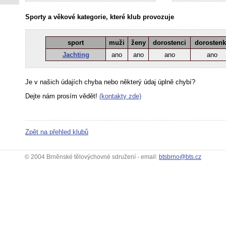
Sporty a věkové kategorie, které klub provozuje
sport
muži
ženy
dorostenci
dorosten
Jachting
ano
ano
ano
ano
Je v našich údajích chyba nebo některý údaj úplně chybí?
Dejte nám prosím vědět!
(kontakty zde)
Zpět na přehled klubů
© 2004 Brněnské tělovýchovné sdružení - email:
btsbrno@bts.cz