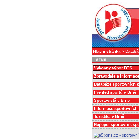
Hlavní stránka
>
Databá
Výkonný výbor BTS
Zpravodaje a informac
Databáze sportovních 
Přehled sportů v Brně
Sportoviště v Brně
Informace sportovních
Turistika v Brně
Nejlepší sportovní úsp