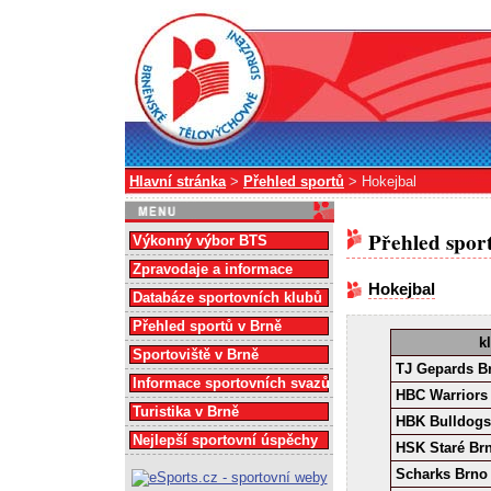
Hlavní stránka
>
Přehled sportů
> Hokejbal
Přehled spor
Výkonný výbor BTS
Zpravodaje a informace
Hokejbal
Databáze sportovních klubů
Přehled sportů v Brně
k
Sportoviště v Brně
TJ Gepards B
Informace sportovních svazů
HBC Warriors
Turistika v Brně
HBK Bulldogs
Nejlepší sportovní úspěchy
HSK Staré Br
Scharks Brno