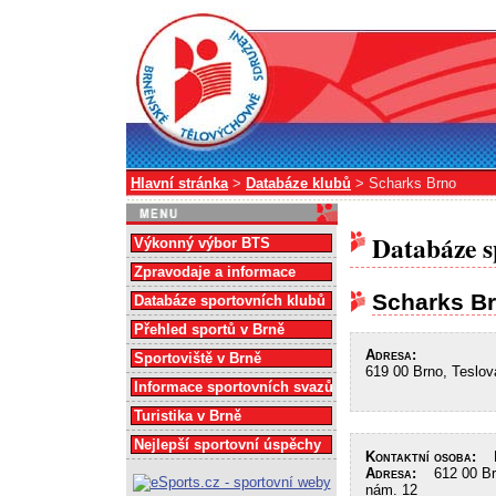
Hlavní stránka
>
Databáze klubů
> Scharks Brno
Databáze s
Výkonný výbor BTS
Zpravodaje a informace
Scharks B
Databáze sportovních klubů
Přehled sportů v Brně
Adresa:
Sportoviště v Brně
619 00 Brno, Teslov
Informace sportovních svazů
Turistika v Brně
Nejlepší sportovní úspěchy
Kontaktní osoba:
Ko
Adresa:
612 00 Brn
nám. 12