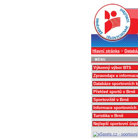
Hlavní stránka
>
Databá
Výkonný výbor BTS
Zpravodaje a informac
Databáze sportovních 
Přehled sportů v Brně
Sportoviště v Brně
Informace sportovních
Turistika v Brně
Nejlepší sportovní úsp