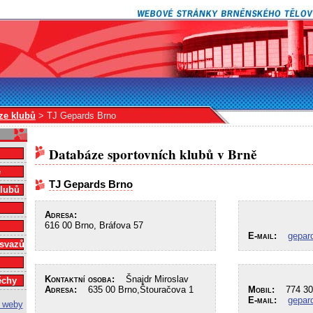
ze klubů
> TJ Gepards Brno
Databáze sportovních klubů v Brně
e
TJ Gepards Brno
klubů
Adresa:
616 00 Brno, Bráfova 57
E-mail:
gepar
 svazů
Kontaktní osoba:
Šnajdr Miroslav
ěchy
Adresa:
635 00 Brno,Štouračova 1
Mobil:
774 30
E-mail:
gepar