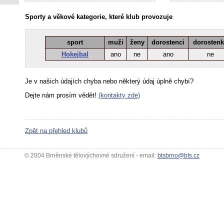
Sporty a věkové kategorie, které klub provozuje
sport
muži
ženy
dorostenci
dorosten
Hokejbal
ano
ne
ano
ne
Je v našich údajích chyba nebo některý údaj úplně chybí?
Dejte nám prosím vědět!
(kontakty zde)
Zpět na přehled klubů
© 2004 Brněnské tělovýchovné sdružení - email:
btsbrno@bts.cz