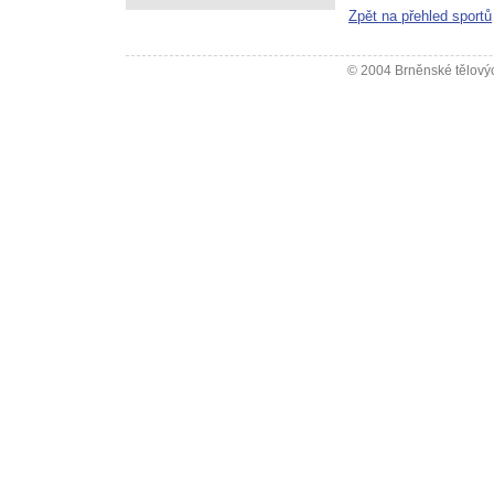
Zpět na přehled sportů
© 2004 Brněnské tělovýc