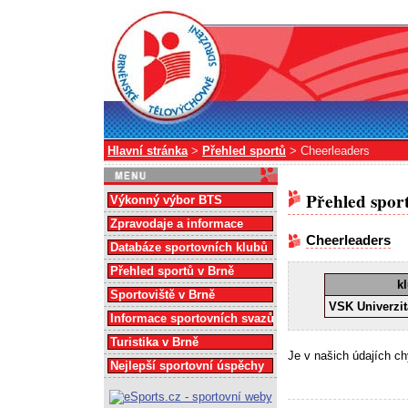
Hlavní stránka
>
Přehled sportů
> Cheerleaders
Přehled spor
Výkonný výbor BTS
Zpravodaje a informace
Cheerleaders
Databáze sportovních klubů
Přehled sportů v Brně
k
Sportoviště v Brně
VSK Univerzit
Informace sportovních svazů
Turistika v Brně
Je v našich údajích c
Nejlepší sportovní úspěchy