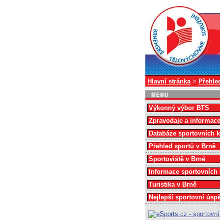
Hlavní stránka
>
Přehle
Výkonný výbor BTS
Zpravodaje a informac
Databáze sportovních 
Přehled sportů v Brně
Sportoviště v Brně
Informace sportovních
Turistika v Brně
Nejlepší sportovní úsp