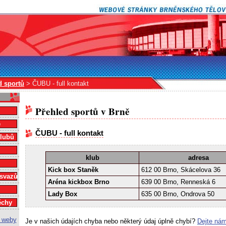
d sportů
> ČUBU - full kontakt
Přehled sportů v Brně
e
ČUBU - full kontakt
klubů
klub
adresa
Kick box Staněk
612 00 Brno, Skácelova 36
 svazů
Aréna kickbox Brno
639 00 Brno, Renneská 6
Lady Box
635 00 Brno, Ondrova 50
ěchy
Je v našich údajích chyba nebo některý údaj úplně chybí?
Dejte nám