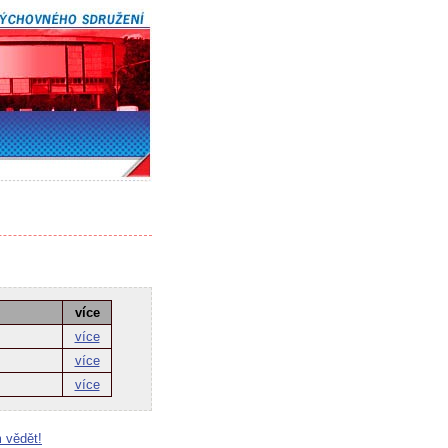
více
více
více
více
 vědět!