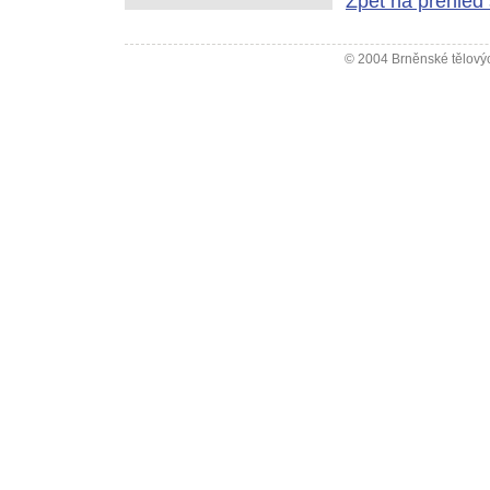
Zpět na přehled 
© 2004 Brněnské tělovýc