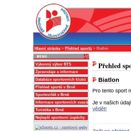
Hlavní stránka
>
Přehled sportů
> Biatlon
Přehled sp
Výkonný výbor BTS
Zpravodaje a informace
Biatlon
Databáze sportovních klubů
Přehled sportů v Brně
Pro tento sport 
Sportoviště v Brně
Je v našich úda
Informace sportovních svazů
vědět!
Turistika v Brně
Nejlepší sportovní úspěchy