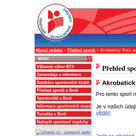
Hlavní stránka
>
Přehled sportů
> Akrobatický Rock an
Přehled sp
Výkonný výbor BTS
Zpravodaje a informace
Akrobatick
Databáze sportovních klubů
Přehled sportů v Brně
Pro tento sport 
Sportoviště v Brně
Je v našich úda
Informace sportovních svazů
vědět!
Turistika v Brně
Nejlepší sportovní úspěchy