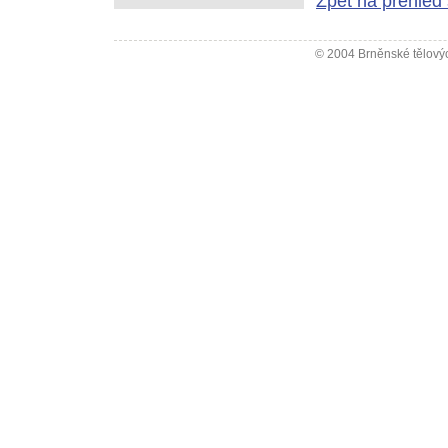
Zpět na přehled 
© 2004 Brněnské tělovýc