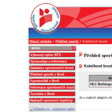
Hlavní stránka
>
Přehled sportů
> Kolečkové brusle
Přehled spor
Výkonný výbor BTS
Zpravodaje a informace
Kolečkové brus
Databáze sportovních klubů
Přehled sportů v Brně
kl
Sportoviště v Brně
HLC Bulldogs,
Informace sportovních svazů
Turistika v Brně
Je v našich údajích c
Nejlepší sportovní úspěchy