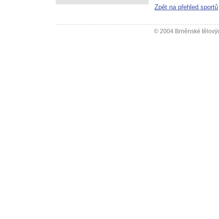
Zpět na přehled sportů
© 2004 Brněnské tělovýc