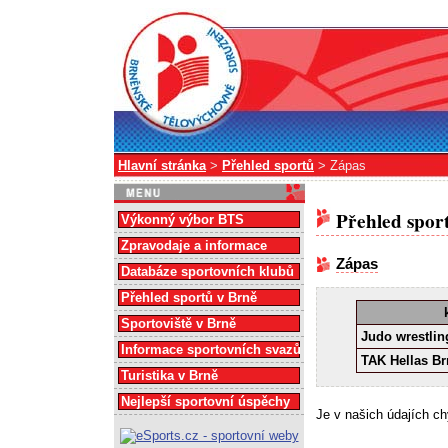
Hlavní stránka
>
Přehled sportů
> Zápas
Přehled spor
Výkonný výbor BTS
Zpravodaje a informace
Zápas
Databáze sportovních klubů
Přehled sportů v Brně
Sportoviště v Brně
Judo wrestlin
Informace sportovních svazů
TAK Hellas B
Turistika v Brně
Nejlepší sportovní úspěchy
Je v našich údajích c