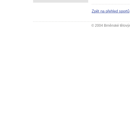
Zpět na přehled sportů
© 2004 Brněnské tělovýc