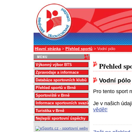
Hlavní stránka
>
Přehled sportů
> Vodní pólo
Přehled sp
Výkonný výbor BTS
Zpravodaje a informace
Vodní pólo
Databáze sportovních klubů
Přehled sportů v Brně
Pro tento sport 
Sportoviště v Brně
Je v našich úda
Informace sportovních svazů
vědět!
Turistika v Brně
Nejlepší sportovní úspěchy