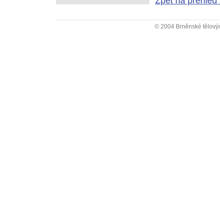
Zpět na přehled 
© 2004 Brněnské tělovýc