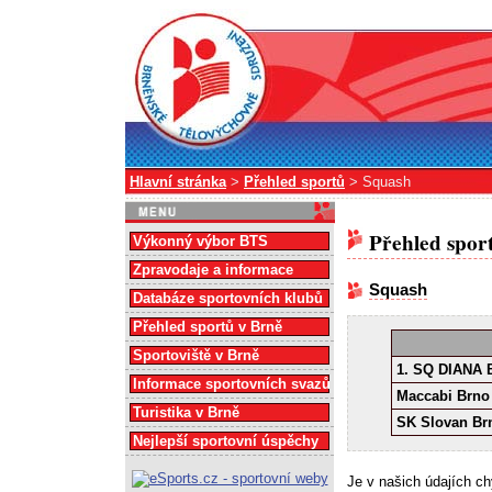
Hlavní stránka
>
Přehled sportů
> Squash
Přehled spor
Výkonný výbor BTS
Zpravodaje a informace
Squash
Databáze sportovních klubů
Přehled sportů v Brně
Sportoviště v Brně
1. SQ DIANA 
Informace sportovních svazů
Maccabi Brno
Turistika v Brně
SK Slovan B
Nejlepší sportovní úspěchy
Je v našich údajích c