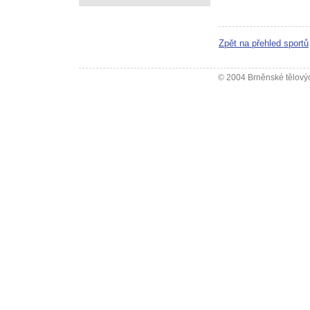
Zpět na přehled sportů
© 2004 Brněnské tělovýc