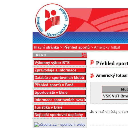
Hlavní stránka
>
Přehled sportů
> Americký fotbal
Přehled spor
Výkonný výbor BTS
Zpravodaje a informace
Americký fotbal
Databáze sportovních klubů
Přehled sportů v Brně
klu
Sportoviště v Brně
VSK VUT Brn
Informace sportovních svazů
Turistika v Brně
Je v našich údajích c
Nejlepší sportovní úspěchy