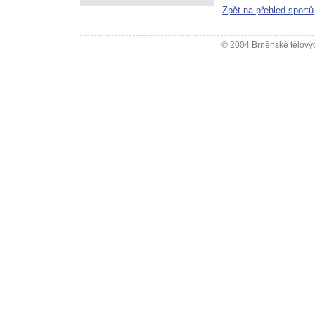
Zpět na přehled sportů
© 2004 Brněnské tělovýc