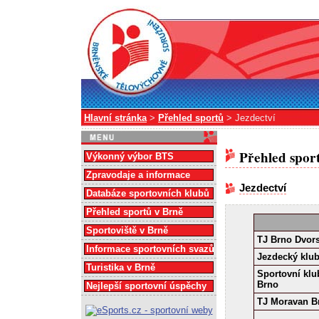
Hlavní stránka
>
Přehled sportů
> Jezdectví
Přehled spor
Výkonný výbor BTS
Zpravodaje a informace
Jezdectví
Databáze sportovních klubů
Přehled sportů v Brně
Sportoviště v Brně
TJ Brno Dvor
Informace sportovních svazů
Jezdecký klu
Turistika v Brně
Sportovní klu
Brno
Nejlepší sportovní úspěchy
TJ Moravan B