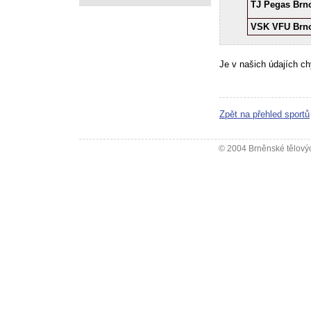
TJ Pegas Brn
VSK VFU Brn
Je v našich údajích c
Zpět na přehled sportů
© 2004 Brněnské tělovýc