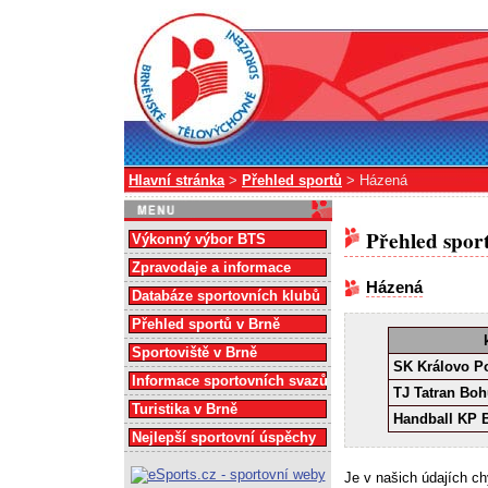
Hlavní stránka
>
Přehled sportů
> Házená
Přehled spor
Výkonný výbor BTS
Zpravodaje a informace
Házená
Databáze sportovních klubů
Přehled sportů v Brně
Sportoviště v Brně
SK Královo P
Informace sportovních svazů
TJ Tatran Boh
Turistika v Brně
Handball KP B
Nejlepší sportovní úspěchy
Je v našich údajích c