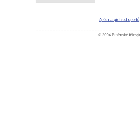
Zpět na přehled sportů
© 2004 Brněnské tělovýc