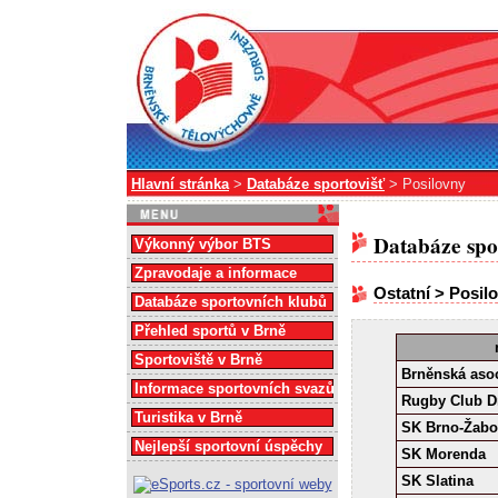
Hlavní stránka
>
Databáze sportovišť
> Posilovny
Databáze spo
Výkonný výbor BTS
Zpravodaje a informace
Ostatní > Posil
Databáze sportovních klubů
Přehled sportů v Brně
Sportoviště v Brně
Brněnská asoc
Informace sportovních svazů
Rugby Club D
Turistika v Brně
SK Brno-Žabo
Nejlepší sportovní úspěchy
SK Morenda
SK Slatina