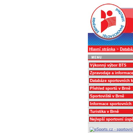
Hlavní stránka
>
Databá
Výkonný výbor BTS
Zpravodaje a informac
Databáze sportovních 
Přehled sportů v Brně
Sportoviště v Brně
Informace sportovních
Turistika v Brně
Nejlepší sportovní úsp