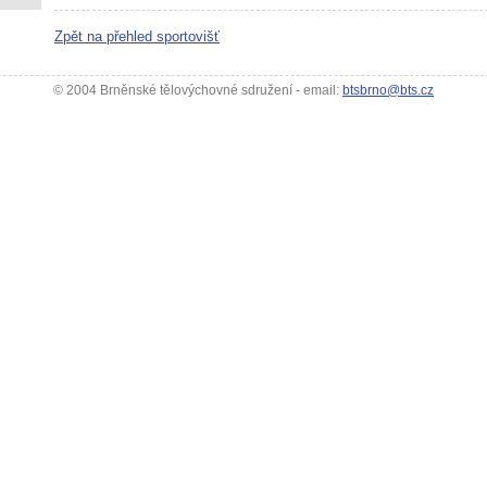
Zpět na přehled sportovišť
© 2004 Brněnské tělovýchovné sdružení - email:
btsbrno@bts.cz