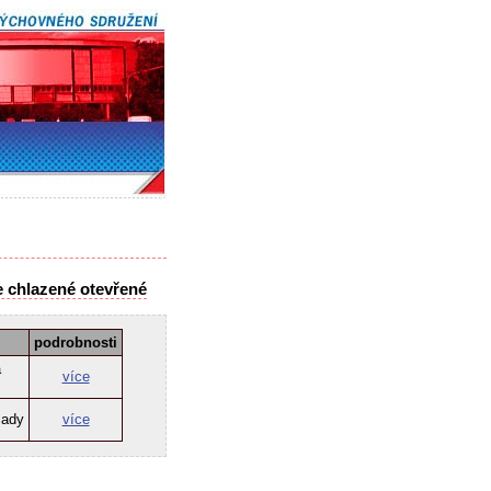
e chlazené otevřené
podrobnosti
a
více
Sady
více