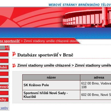
ze sportovišť
> Zimní stadiony uměle chlazené otevřené
Databáze sportovišť v Brně
e
Zimní stadiony uměle chlazené > Zimní stadiony uměl
klubů
název
adresa
612 00 Brno, Vodov
SK Královo Pole
 svazů
108
Sportovní hřiště Nové Sady -
602 00 Brno, Nové 
Kluziště
ěchy