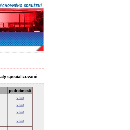
haly specializované
podrobnosti
více
více
více
více