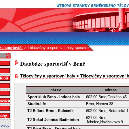
ze sportovišť
> Tělocvičny a sportovní haly specializované
Databáze sportovišť v Brně
e
Tělocvičny a sportovní haly > Tělocvičny a sportovní 
klubů
název
adresa
Sport klub Brno - Indoor hala
602 00 Brno,Gorkého 45
 svazů
Studio-life
Brno, Horova 38
TJ Billard Brno - Kulečník
602 00 Brno, Botanická 1
ěchy
621 00 Brno-
TJ Sokol Jehnice Badminton
Jehnice,Havláskova 9
TJ Start Brno - Sportovní hala