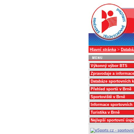
Hlavní stránka
>
Databá
Výkonný výbor BTS
Zpravodaje a informac
Databáze sportovních 
Přehled sportů v Brně
Sportoviště v Brně
Informace sportovních
Turistika v Brně
Nejlepší sportovní úsp