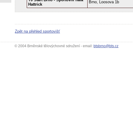
Brno, Loosova 1b
Hattrick
Zpět na přehled sportovišť
© 2004 Brněnské tělovýchovné sdružení - email:
btsbrno@bts.cz