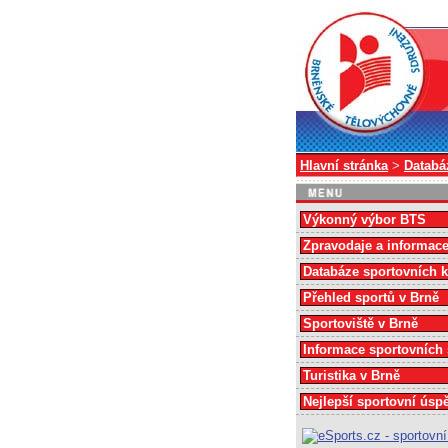
Hlavní stránka
>
Databá
Výkonný výbor BTS
Zpravodaje a informac
Databáze sportovních 
Přehled sportů v Brně
Sportoviště v Brně
Informace sportovních
Turistika v Brně
Nejlepší sportovní úsp