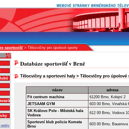
ze sportovišť
> Tělocvičny pro úpolové sporty
Databáze sportovišť v Brně
e
Tělocvičny a sportovní haly > Tělocvičny pro úpolové 
klubů
název
adresa
Fit centrum machina
61200 Brno, Kolejní 2
 svazů
JETSAAM GYM
603 00 Brno, Vinařská 
SK Královo Pole - Městská hala
612 00 Brno, Vodova 1
Vodova
ěchy
Sportovní klub policie Kometa
603 00 Brno, Bauerova
Brno