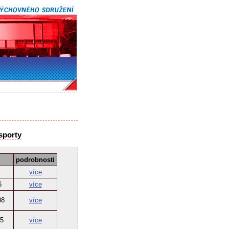
sporty
podrobnosti
více
6
více
08
více
 5
více