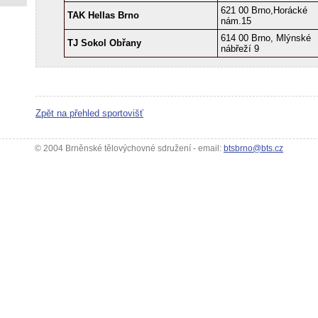
621 00 Brno,Horácké
TAK Hellas Brno
nám.15
614 00 Brno, Mlýnské
TJ Sokol Obřany
nábřeží 9
Zpět na přehled sportovišť
© 2004 Brněnské tělovýchovné sdružení - email:
btsbrno@bts.cz