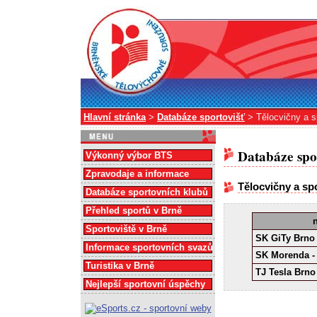
Hlavní stránka
>
Databáze sportovišť
> Tělocvičny a s
Databáze spo
Výkonný výbor BTS
Zpravodaje a informace
Tělocvičny a sp
Databáze sportovních klubů
Přehled sportů v Brně
Sportoviště v Brně
SK GiTy Brno
Informace sportovních svazů
SK Morenda -
Turistika v Brně
TJ Tesla Brno 
Nejlepší sportovní úspěchy