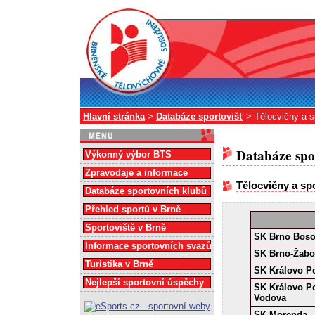
Hlavní stránka
>
Databáze sportovišť
> Tělocvičny a sp
Databáze spo
Výkonný výbor BTS
Zpravodaje a informace
Tělocvičny a spo
Databáze sportovních klubů
Přehled sportů v Brně
Sportoviště v Brně
SK Brno Bos
Informace sportovních svazů
SK Brno-Žabo
Turistika v Brně
SK Královo P
Nejlepší sportovní úspěchy
SK Královo Po
Vodova
SK Morenda -