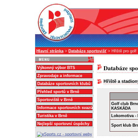
Hlavní stránka
>
Databáze sportovišť
> Hřiště pro golf
Databáze spo
Výkonný výbor BTS
Zpravodaje a informace
Hřiště a stadion
Databáze sportovních klubů
Přehled sportů v Brně
Sportoviště v Brně
Golf club Brno
Informace sportovních svazů
KASKÁDA
Turistika v Brně
Lokomotiva - 
Nejlepší sportovní úspěchy
Sport klub Br