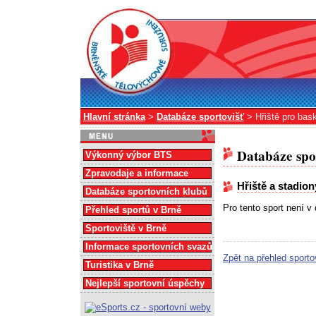
Hlavní stránka
>
Databáze sportovišť
> Hřiště pro bask
Databáze spo
Výkonný výbor BTS
Zpravodaje a informace
Hřiště a stadion
Databáze sportovních klubů
Pro tento sport není 
Přehled sportů v Brně
Sportoviště v Brně
Informace sportovních svazů
Zpět na přehled sporto
Turistika v Brně
Nejlepší sportovní úspěchy