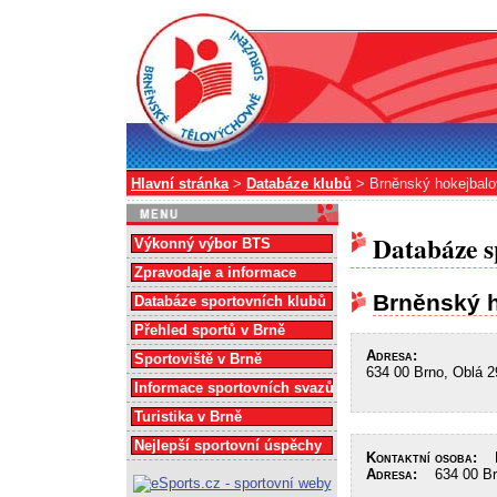
Hlavní stránka
>
Databáze klubů
> Brněnský hokejbalo
Databáze s
Výkonný výbor BTS
Zpravodaje a informace
Brněnský h
Databáze sportovních klubů
Přehled sportů v Brně
Adresa:
Sportoviště v Brně
634 00 Brno, Oblá 2
Informace sportovních svazů
Turistika v Brně
Nejlepší sportovní úspěchy
Kontaktní osoba:
Do
Adresa:
634 00 Brn