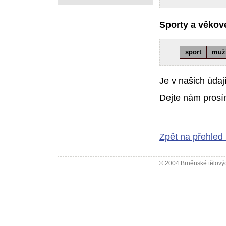
Sporty a věkové
sport
muž
Je v našich údaj
Dejte nám prosí
Zpět na přehled
© 2004 Brněnské tělovýc