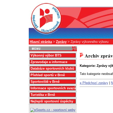
Hlavní stránka
>
Zprávy
> Zprávy výkonného výboru
Archiv zpráv
Výkonný výbor BTS
Zpravodaje a informace
Kategorie: Zprávy v
Databáze sportovních klubů
Tato kategorie neobs
Přehled sportů v Brně
Sportoviště v Brně
»
Předchozí zprávy
|
N
Informace sportovních svazů
Turistika v Brně
Nejlepší sportovní úspěchy