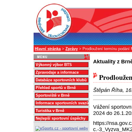
Hlavní stránka
>
Zprávy
> Prodloužení termínu podání 
Aktuality z Br
Výkonný výbor BTS
Zpravodaje a informace
Prodloužen
Databáze sportovních klubů
Přehled sportů v Brně
Štěpán Říha, 16
Sportoviště v Brně
Informace sportovních svazů
Vážení sportovní
Turistika v Brně
2024 do 26.1.20
Nejlepší sportovní úspěchy
https://nsa.gov
c.-3_Vyzva_MK2