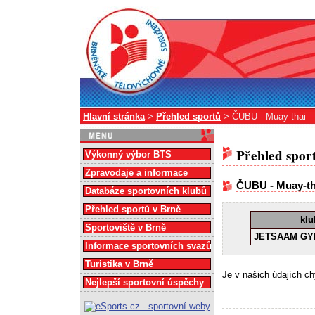
Hlavní stránka
>
Přehled sportů
> ČUBU - Muay-thai
Přehled spor
Výkonný výbor BTS
Zpravodaje a informace
ČUBU - Muay-th
Databáze sportovních klubů
Přehled sportů v Brně
klu
Sportoviště v Brně
JETSAAM G
Informace sportovních svazů
Turistika v Brně
Je v našich údajích c
Nejlepší sportovní úspěchy