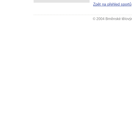
Zpět na přehled sportů
© 2004 Brněnské tělovýc