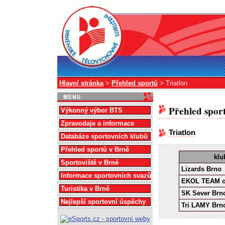
Hlavní stránka
>
Přehled sportů
> Triatlon
Přehled spor
Výkonný výbor BTS
Zpravodaje a informace
Triatlon
Databáze sportovních klubů
Přehled sportů v Brně
klu
Sportoviště v Brně
Lizards Brno
Informace sportovních svazů
EKOL TEAM o
Turistika v Brně
SK Sever Brn
Nejlepší sportovní úspěchy
Tri LAMY Brn