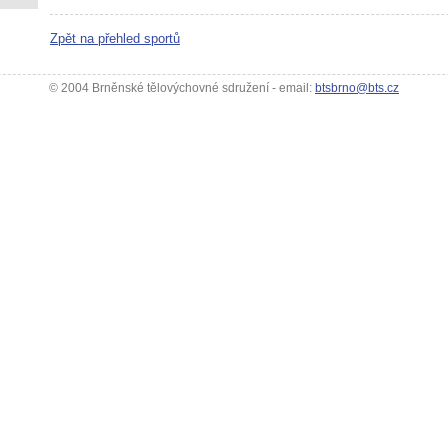
Zpět na přehled sportů
© 2004 Brněnské tělovýchovné sdružení - email:
btsbrno@bts.cz