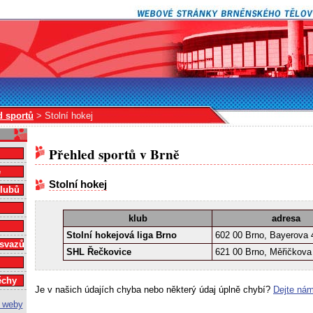
d sportů
> Stolní hokej
Přehled sportů v Brně
e
Stolní hokej
klubů
klub
adresa
Stolní hokejová liga Brno
602 00 Brno, Bayerova 
 svazů
SHL Řečkovice
621 00 Brno, Měřičkova
ěchy
Je v našich údajích chyba nebo některý údaj úplně chybí?
Dejte nám