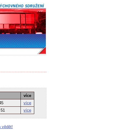
více
45
více
 51
více
 vědět!