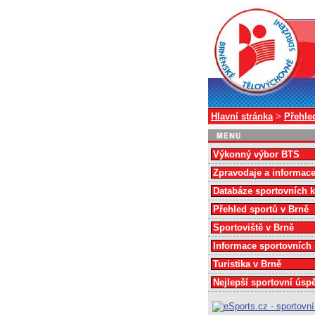
Hlavní stránka
>
Přehle
Výkonný výbor BTS
Zpravodaje a informac
Databáze sportovních 
Přehled sportů v Brně
Sportoviště v Brně
Informace sportovních
Turistika v Brně
Nejlepší sportovní úsp