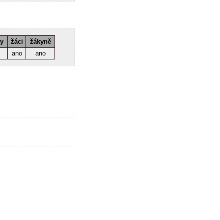
ky
žáci
žákyně
ano
ano