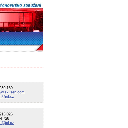
39 160
www.sklisen.com
en@iol.cz
15 026
4 728
en@iol.cz