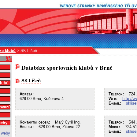
ze klubů
> SK Líšeň
Databáze sportovních klubů v Brně
e
SK Líšeň
klubů
Adresa:
Telefon:
724 2
628 00 Brno, Kučerova 4
Web:
http://
E-mail:
sklis
 svazů
Kontaktní osoba:
Malý Cyril Ing.
Telefon:
544 2
ěchy
Adresa:
628 00 Brno, Zikova 22
Mobil:
724 51
E-mail:
sklis