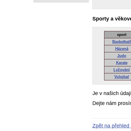
Sporty a věkové
sport
Basketball
Házená
Judo
Karate
Lyžování
Volejbal
Je v našich údaj
Dejte nám prosí
Zpět na přehled