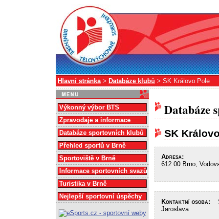
Hlavní stránka
>
Databáze klubů
> SK Královo Pole
Databáze s
Výkonný výbor BTS
Zpravodaje a informace
SK Královo
Databáze sportovních klubů
Přehled sportů v Brně
Adresa:
Sportoviště v Brně
612 00 Brno, Vodov
Informace sportovních svazů
Turistika v Brně
Nejlepší sportovní úspěchy
Kontaktní osoba:
St
Jaroslava