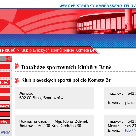
ze klubů
> Klub plaveckých sportů policie Kometa Br
Databáze sportovních klubů v Brně
e
Klub plaveckých sportů policie Kometa Br
klubů
Adresa:
Telefon:
541 2
602 00 Brno, Sportovní 4
E-mail:
plava
 svazů
Kontaktní osoba:
Mgr.Tobiáš Zdeněk
Telefon:
541 2
ěchy
Adresa:
602 00 Brno,Gorkého 30
Mobil:
776 20
E-mail:
tobi@