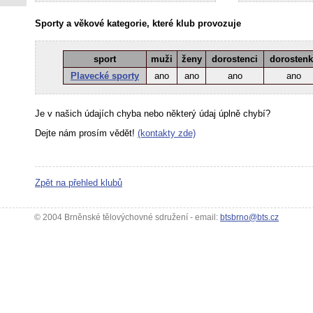
Sporty a věkové kategorie, které klub provozuje
sport
muži
ženy
dorostenci
dorosten
Plavecké sporty
ano
ano
ano
ano
Je v našich údajích chyba nebo některý údaj úplně chybí?
Dejte nám prosím vědět!
(kontakty zde)
Zpět na přehled klubů
© 2004 Brněnské tělovýchovné sdružení - email:
btsbrno@bts.cz