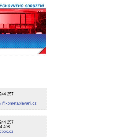
44 257
ni@kometaplavani.cz
44 257
4 498
cbox.cz