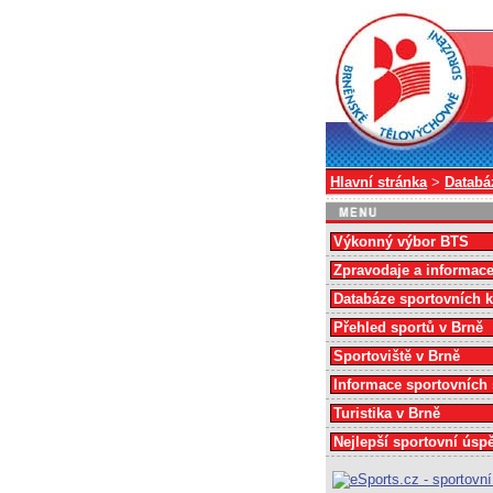
Hlavní stránka
>
Databá
Výkonný výbor BTS
Zpravodaje a informac
Databáze sportovních 
Přehled sportů v Brně
Sportoviště v Brně
Informace sportovních
Turistika v Brně
Nejlepší sportovní úsp