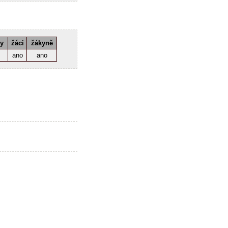
ky
žáci
žákyně
ano
ano