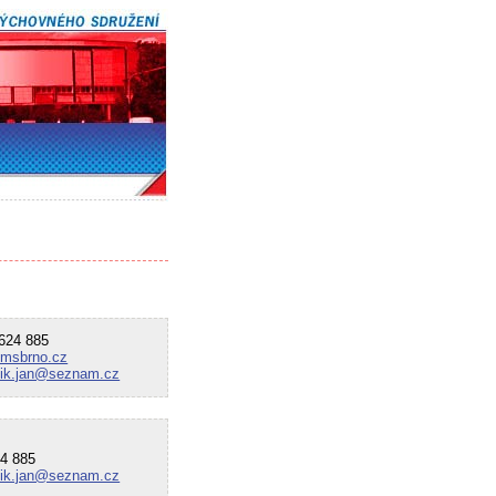
24 885
kkmsbrno.cz
tik.jan@seznam.cz
4 885
tik.jan@seznam.cz