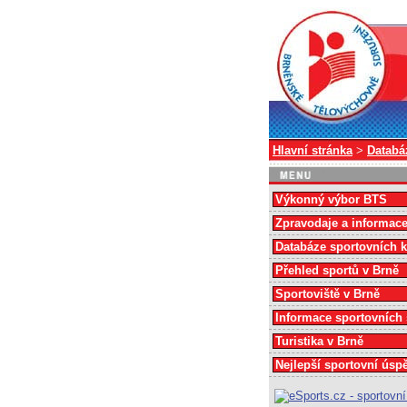
Hlavní stránka
>
Databá
Výkonný výbor BTS
Zpravodaje a informac
Databáze sportovních 
Přehled sportů v Brně
Sportoviště v Brně
Informace sportovních
Turistika v Brně
Nejlepší sportovní úsp