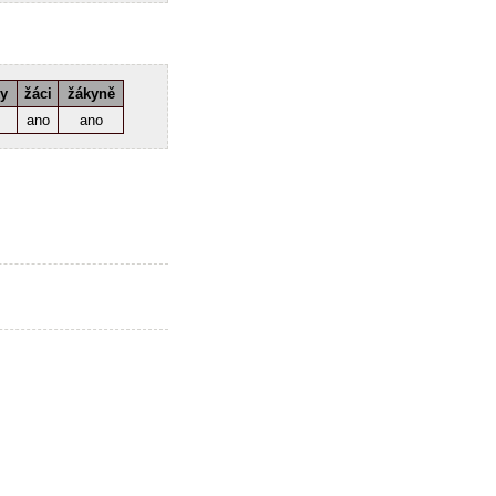
ky
žáci
žákyně
ano
ano