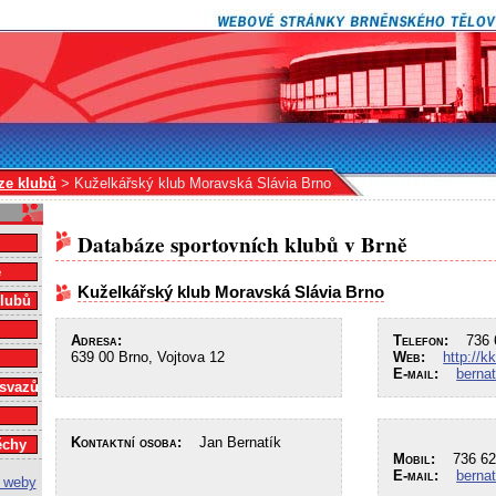
ze klubů
> Kuželkářský klub Moravská Slávia Brno
Databáze sportovních klubů v Brně
e
Kuželkářský klub Moravská Slávia Brno
klubů
Adresa:
Telefon:
736 6
639 00 Brno, Vojtova 12
Web:
http://
E-mail:
berna
 svazů
Kontaktní osoba:
Jan Bernatík
ěchy
Mobil:
736 62
E-mail:
berna