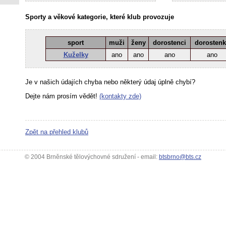
Sporty a věkové kategorie, které klub provozuje
sport
muži
ženy
dorostenci
dorosten
Kuželky
ano
ano
ano
ano
Je v našich údajích chyba nebo některý údaj úplně chybí?
Dejte nám prosím vědět!
(kontakty zde)
Zpět na přehled klubů
© 2004 Brněnské tělovýchovné sdružení - email:
btsbrno@bts.cz