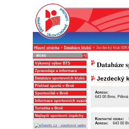
Hlavní stránka
>
Databáze klubů
> Jezdecký klub IDE
Databáze s
Výkonný výbor BTS
Zpravodaje a informace
Jezdecký 
Databáze sportovních klubů
Přehled sportů v Brně
Adresa:
Sportoviště v Brně
643 00 Brno, Pěkná
Informace sportovních svazů
Turistika v Brně
Nejlepší sportovní úspěchy
Kontaktní osoba:
Še
Adresa:
643 00 Brn