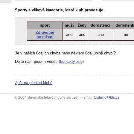
Sporty a věkové kategorie, které klub provozuje
sport
muži
ženy
dorostenci
dorosten
Zdravotně
ano
ano
ano
ne
postižení
Je v našich údajích chyba nebo některý údaj úplně chybí?
Dejte nám prosím vědět!
(kontakty zde)
Zpět na přehled klubů
© 2004 Brněnské tělovýchovné sdružení - email:
btsbrno@bts.cz