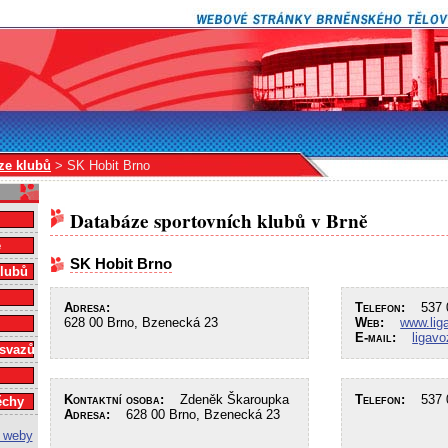
ze klubů
> SK Hobit Brno
Databáze sportovních klubů v Brně
e
SK Hobit Brno
klubů
Adresa:
Telefon:
537 0
628 00 Brno, Bzenecká 23
Web:
www.lig
E-mail:
ligav
 svazů
Kontaktní osoba:
Zdeněk Škaroupka
Telefon:
537 0
ěchy
Adresa:
628 00 Brno, Bzenecká 23