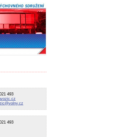
21 493
avozic.cz
ozic@volny.cz
21 493