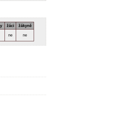
ky
žáci
žákyně
ne
ne