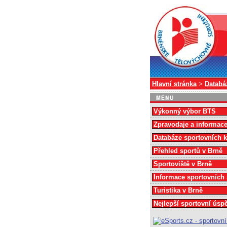
Hlavní stránka
>
Databá
Výkonný výbor BTS
Zpravodaje a informac
Databáze sportovních 
Přehled sportů v Brně
Sportoviště v Brně
Informace sportovních
Turistika v Brně
Nejlepší sportovní úsp