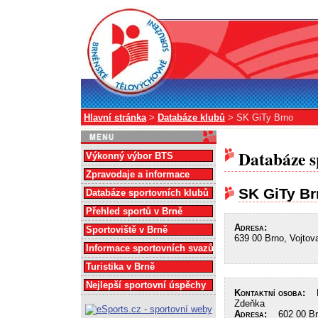
Hlavní stránka
>
Databáze klubů
> SK GiTy Brno
Databáze s
Výkonný výbor BTS
Zpravodaje a informace
SK GiTy B
Databáze sportovních klubů
Přehled sportů v Brně
Adresa:
Sportoviště v Brně
639 00 Brno, Vojtov
Informace sportovních svazů
Turistika v Brně
Nejlepší sportovní úspěchy
Kontaktní osoba:
Mg
Zdeňka
Adresa:
602 00 Brn