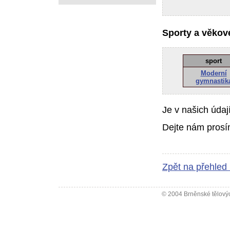
Sporty a věkové
sport
Moderní
gymnastik
Je v našich údaj
Dejte nám prosí
Zpět na přehled
© 2004 Brněnské tělovýc