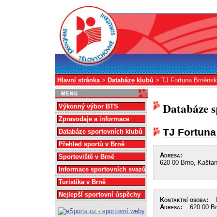
Hlavní stránka
>
Databáze klubů
> TJ Fortuna Brněnsk
Databáze s
Výkonný výbor BTS
Zpravodaje a informace
TJ Fortuna
Databáze sportovních klubů
Přehled sportů v Brně
Adresa:
Sportoviště v Brně
620 00 Brno, Kašta
Informace sportovních svazů
Turistika v Brně
Nejlepší sportovní úspěchy
Kontaktní osoba:
La
Adresa:
620 00 Brn