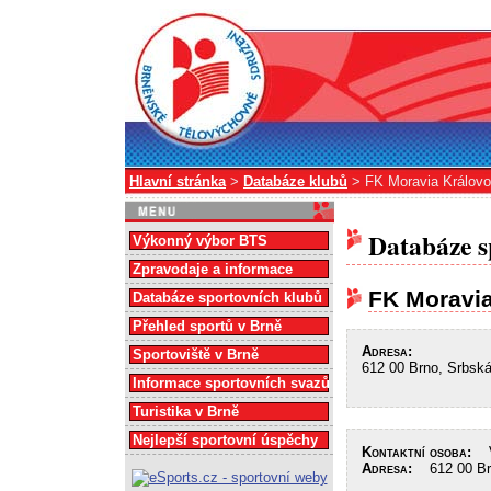
Hlavní stránka
>
Databáze klubů
> FK Moravia Královo
Databáze s
Výkonný výbor BTS
Zpravodaje a informace
FK Moravia
Databáze sportovních klubů
Přehled sportů v Brně
Adresa:
Sportoviště v Brně
612 00 Brno, Srbsk
Informace sportovních svazů
Turistika v Brně
Nejlepší sportovní úspěchy
Kontaktní osoba:
Vl
Adresa:
612 00 Brn